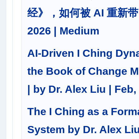
经》，如何被 AI 重新带回 | b
2026 | Medium
AI-Driven I Ching D
the Book of Change Me
| by Dr. Alex Liu | Feb
The I Ching as a Form
System by Dr. Alex Li