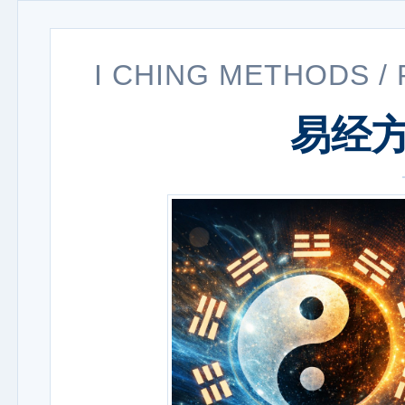
I CHING METHODS 
易经方