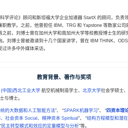
学评论》顾问和斯坦福大学企业加速器 StartX 的顾问，负责
教学。之前，他曾担任 IBM、TRG 和 Yapstone 等数家公
再之前，刘博士曾在加州大学和南加州大学等校教授博士生的研
刘博士曾被邀请到十几个国家讲学，曾在 IBM THINK、ODS
受过许多中外媒体采访。
教育背景、著作与奖项
有
(中国)西北工业大学
航空机械制造学士、
北京大学
社会学硕士
士与博士。
系统的大数据和人工智能方法
”、 “
SPARK机器学习
”、 “
四资本理论 4
ual、社会资本 Social、精神资本 Spiritual
”、 “
结构方程模型和潜在
“
民主转型模式和效应的定量模型与分析
”等。