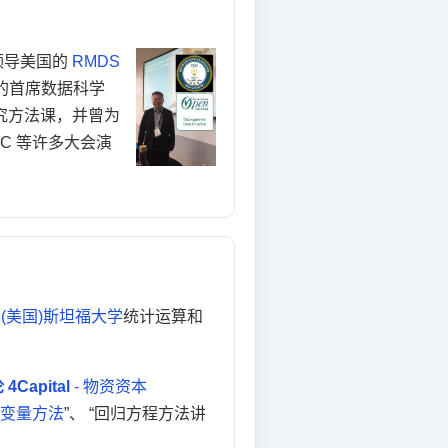
领导美国的
RMDS
司的首席数据科学
究方法课，并曾为
C 等许多大会演
、
(美国)斯坦福大学
统计运算和
Capital
- 物资资本
变量方法
”、 “回归方程方法讲