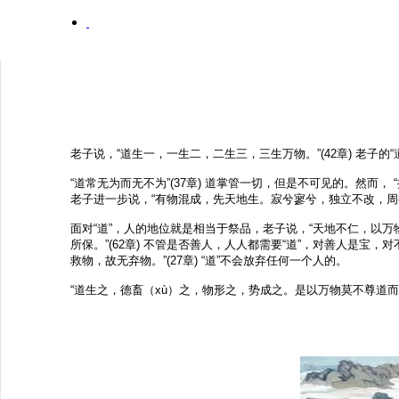
老子说，“道生一，一生二，二生三，三生万物。”(42章) 老子的“道
“道常无为而无不为”(37章) 道掌管一切，但是不可见的。然而，
老子进一步说，“有物混成，先天地生。寂兮寥兮，独立不改，周行
面对“道”，人的地位就是相当于祭品，老子说，“天地不仁，以万
所保。”(62章) 不管是否善人，人人都需要“道”，对善人是宝，
救物，故无弃物。”(27章) “道”不会放弃任何一个人的。
“道生之，德畜（xù）之，物形之，势成之。是以万物莫不尊道而贵德