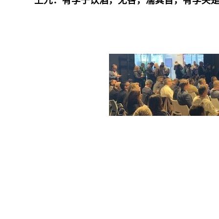
上九：有孚于饮酒，无咎，濡其首，有孚失