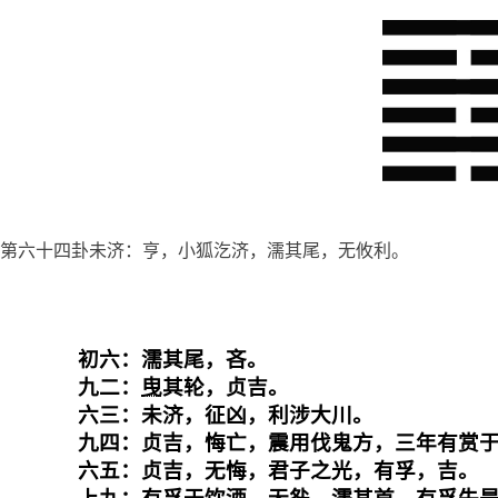
第六十四卦未济：亨，小狐汔济，濡其尾，无攸利。
初六：濡其尾，吝。

九二：
曳
其轮，贞吉。

六三：未济，征凶，利涉大川。

九四：贞吉，悔亡，震用伐鬼方，三年有赏于
六五：贞吉，无悔，君子之光，有孚，吉。
