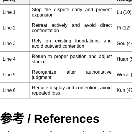
Stop the dispute early and prevent
Line 1
Lu (10)
expansion
Retreat actively and avoid direct
Line 2
Pi (12)
confrontation
Rely on existing foundations and
Line 3
Gou (4
avoid outward contention
Return to proper position and adjust
Line 4
Huan (
stance
Reorganize after authoritative
Line 5
Wei Ji 
judgment
Reduce display and contention, avoid
Line 6
Kun (4
repeated loss
参考 / References