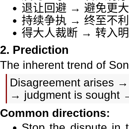
退让回避 → 避免更
持续争执 → 终至不利
得大人裁断 → 转入
2. Prediction
The inherent trend of Son
Disagreement arises → 
→ judgment is sought →
Common directions:
Stop the dispute in 