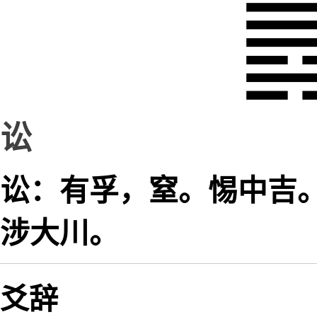
讼
讼：有孚，窒。惕中吉
涉大川。
爻辞