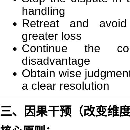
handling
Retreat and avoid
greater loss
Continue the c
disadvantage
Obtain wise judgment
a clear resolution
三、因果干预（改变维度