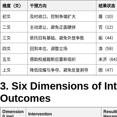
维度（爻）
干预方向
结果状态
初爻
及时收口、控制争端扩大
履（10）
二爻
主动退让、避免正面硬拼
否（12）
三爻
依托旧有基础、避免外放争胜
姤（44）
四爻
回到本位、调整立场
涣（59）
五爻
借助权威裁断后重新组织
未济（64
上爻
降低炫耀与争夺、避免反复剥夺
困（47）
3. Six Dimensions of In
Outcomes
Dimension
Result
Intervention
(Line)
Hexag