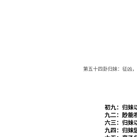
第五十四卦归妹：征凶，
初九：归妹
九二：
眇
能
六三：归妹
九四：归妹