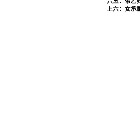
六五：帝乙
上六：女承