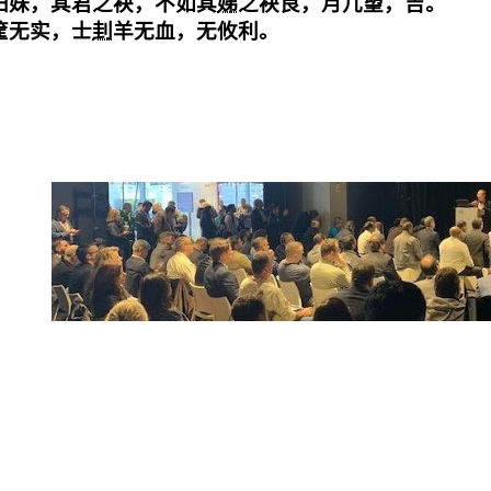
归妹，其君之袂，不如其
娣
之袂良，月几望，吉。

筐无实，士
刲
羊无血，无攸利。