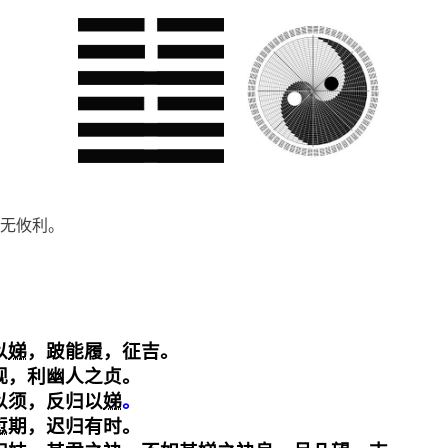
无攸利。
以
娣
，跛能履，征吉。

视，利幽人之贞。

以须，反归以
娣
愆
期，迟归有时。
