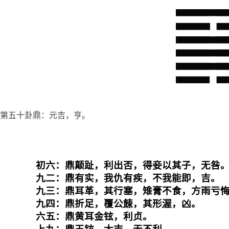
第五十卦鼎：元吉，亨。
初六：鼎颠趾，利出否，得妾以其子，无咎。
九二：鼎有实，我仇有疾，不我能即，吉。

九三：鼎耳革，其行塞，雉膏不食，方雨亏悔
九四：鼎折足，覆公
餗
，其形
渥
，凶。

六五：鼎黄耳金铉，利贞。
