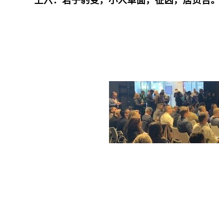
上六：君子豹变，小人革面，征凶，居贞吉