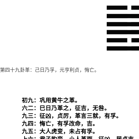
第四十九卦革：己日乃孚，元亨利贞，悔亡。
初九：巩用黄牛之革。

六二：巳日乃革之，征吉，无咎。

九三：征凶，贞厉，革言三就，有孚。

九四：悔亡，有孚改命，吉。

九五：大人虎变，未占有孚。
