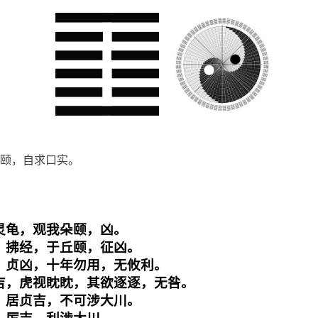
颐，自求口实。
灵龟，观我朵颐，凶。

，拂经，于丘颐，征凶。

，贞凶，十年勿用，无攸利。

吉，虎视眈眈，其欲逐逐，无咎。

，居贞吉，不可涉大川。
