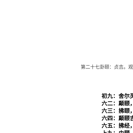
第二十七卦颐：贞吉。观
初九：舍尔
六二：颠颐
六三：拂颐
六四：颠颐
六五：拂经