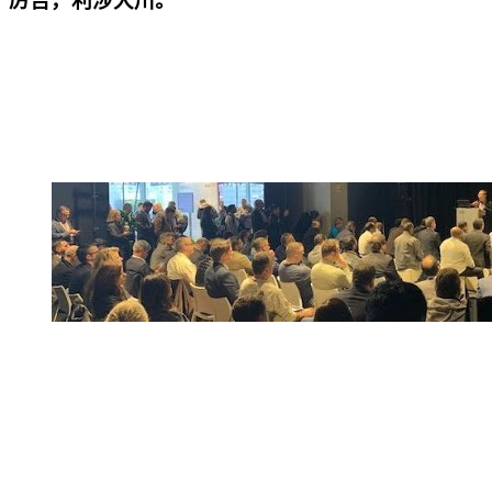
，厉吉，利涉大川。