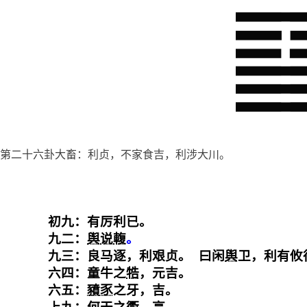
第二十六卦大畜：利贞，不家食吉，利涉大川。
初九：有厉利已。

九二：
舆
说
輹
九三：良马逐，利艰贞。 曰闲
舆
卫，利有攸往
六四：童牛之
牿
，元吉。

六五：
豶豕
之牙，吉。
