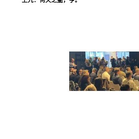
上九：何天之
衢
，亨。