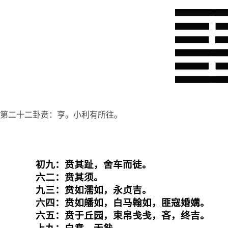
第二十二卦贲：亨。小利有所往。
初九：贲其趾，舍车而徒。

六二：贲其须。

九三：贲如濡如，永贞吉。

六四：贲如
皤
如，白马翰如，匪寇婚媾。

六五：贲于丘园，束帛戋戋，吝，终吉。
