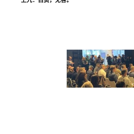
上九：白贲，无咎。