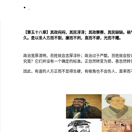
【第五十八章】其政闷闷，其民淳淳；其政察察，其民缺缺。祸
久。是以圣人方而不割，廉而不刿，直而不肆，光而不耀。
政治宽厚清明，百姓就会忠厚淳朴；政治过于严酷，百姓就会狡
究竟？它们并没有一个确定的标准。正忽然转变为邪，善忽然转
因此，有道的人方正而不显得生硬，有棱角也不会伤人，直率而